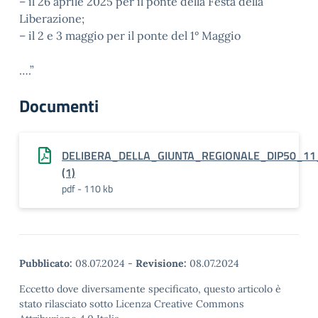
– il 26 aprile 2025 per il ponte della Festa della
Liberazione;
– il 2 e 3 maggio per il ponte del 1° Maggio
….”
Documenti
DELIBERA_DELLA_GIUNTA_REGIONALE_DIP50_1
(1)
pdf - 110 kb
Pubblicato:
08.07.2024
-
Revisione:
08.07.2024
Eccetto dove diversamente specificato, questo articolo è
stato rilasciato sotto Licenza Creative Commons