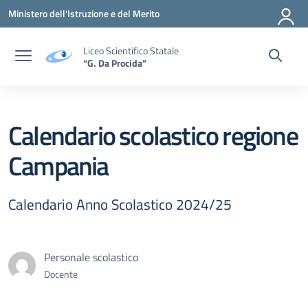
Vai ai contenuti
Vai al menu di navigazione
Vai al footer
Ministero dell'Istruzione e del Merito
Liceo Scientifico Statale
“G. Da Procida”
Calendario scolastico regione
Campania
Calendario Anno Scolastico 2024/25
Personale scolastico
Docente