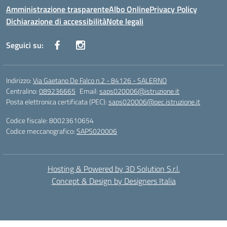
Amministrazione trasparente
Albo Online
Privacy Policy
Dichiarazione di accessibilità
Note legali
Seguici su:
Indirizzo:
Via Gaetano De Falco n.2 - 84126 - SALERNO
Centralino:
089236665
Email:
saps020006@istruzione.it
Posta elettronica certificata (PEC):
saps020006@pec.istruzione.it
Codice fiscale: 80023610654
Codice meccanografico:
SAPS020006
Hosting & Powered by 3D Solution S.r.l.
Concept & Design by Designers Italia