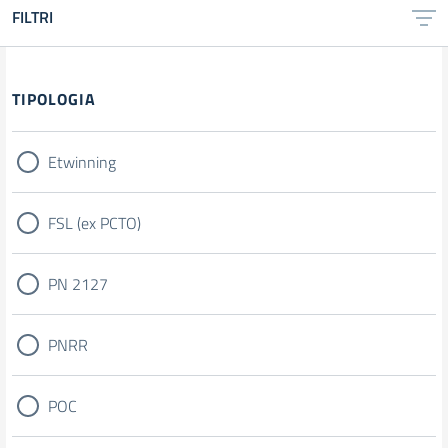
FILTRI
Filtri
TIPOLOGIA
Etwinning
FSL (ex PCTO)
PN 2127
PNRR
POC