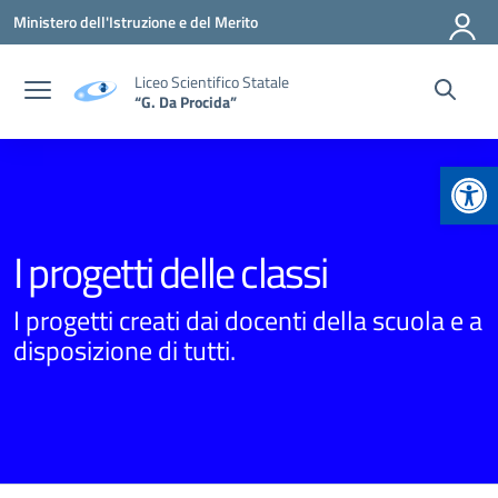
Vai ai contenuti
Vai al menu di navigazione
Vai al footer
Ministero dell'Istruzione e del Merito
Liceo Scientifico Statale
“G. Da Procida”
Apr
I progetti delle classi
I progetti creati dai docenti della scuola e a
disposizione di tutti.