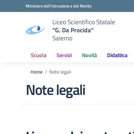
Vai ai contenuti
Vai al menu di navigazione
Vai al footer
Ministero dell'Istruzione e del Merito
Liceo Scientifico Statale
“G. Da Procida”
Salerno
Scuola
Servizi
Novità
Didattica
Home
Note legali
Note legali