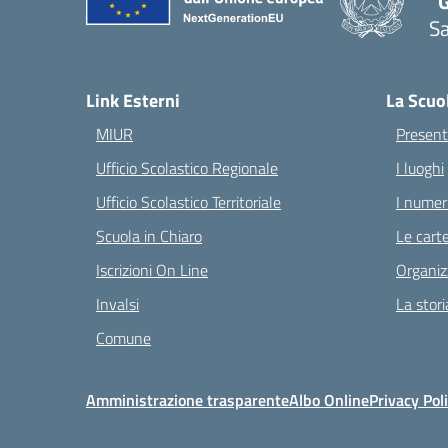
“G
S
— 
Link Esterni
La Scuo
MIUR
Present
Ufficio Scolastico Regionale
I luoghi
Ufficio Scolastico Territoriale
I numeri
Scuola in Chiaro
Le carte
Iscrizioni On Line
Organiz
Invalsi
La stori
Comune
Amministrazione trasparente
Albo Online
Privacy Pol