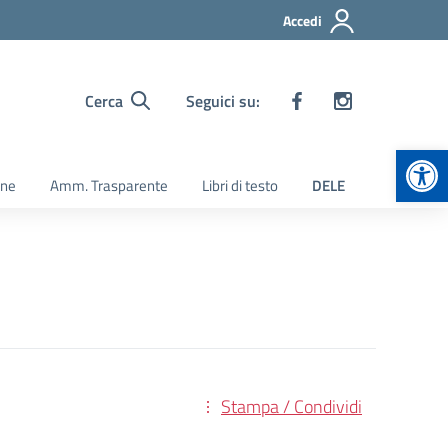
Accedi
Cerca
Seguici su:
Apr
ine
Amm. Trasparente
Libri di testo
DELE
Stampa / Condividi