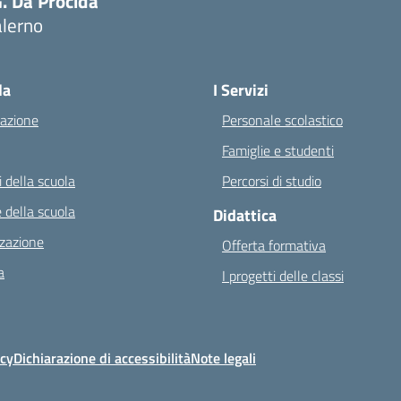
. Da Procida”
alerno
Visita la pagina iniziale della scuola
la
I Servizi
azione
Personale scolastico
Famiglie e studenti
 della scuola
Percorsi di studio
 della scuola
Didattica
zazione
Offerta formativa
a
I progetti delle classi
icy
Dichiarazione di accessibilità
Note legali