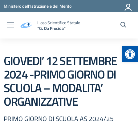
Vai ai contenuti
Vai al menu di navigazione
Vai al footer
Ministero dell'Istruzione e del Merito
Liceo Scientifico Statale
“G. Da Procida”
Apr
GIOVEDI’ 12 SETTEMBRE
2024 -PRIMO GIORNO DI
SCUOLA – MODALITA’
ORGANIZZATIVE
PRIMO GIORNO DI SCUOLA AS 2024/25