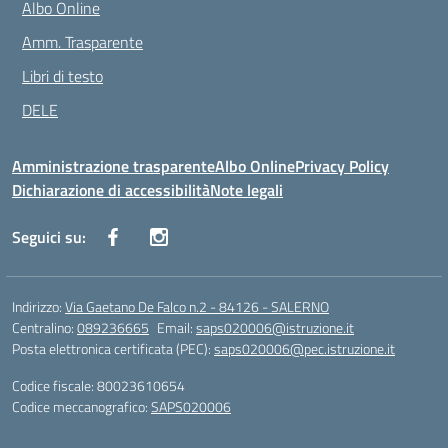
Albo Online
Amm. Trasparente
Libri di testo
DELE
Amministrazione trasparente
Albo Online
Privacy Policy
Dichiarazione di accessibilità
Note legali
Seguici su:
Indirizzo:
Via Gaetano De Falco n.2 - 84126 - SALERNO
Centralino:
089236665
Email:
saps020006@istruzione.it
Posta elettronica certificata (PEC):
saps020006@pec.istruzione.it
Codice fiscale: 80023610654
Codice meccanografico:
SAPS020006