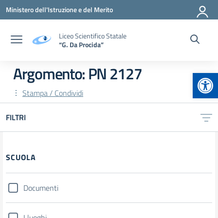
Vai ai contenuti
Vai al menu di navigazione
Vai al footer
Ministero dell'Istruzione e del Merito
Liceo Scientifico Statale
“G. Da Procida”
Argomento: PN 2127
Apr
Stampa / Condividi
FILTRI
Filtri
SCUOLA
Documenti
I luoghi