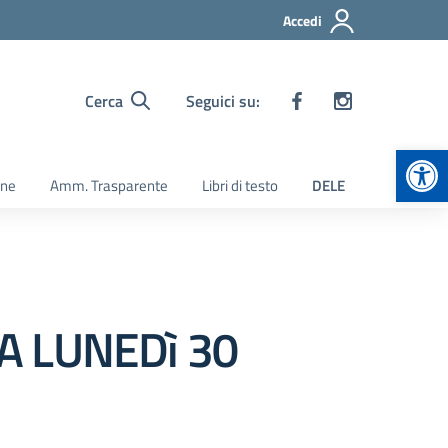
Accedi
Cerca
Seguici su:
Apr
ine
Amm. Trasparente
Libri di testo
DELE
A LUNEDì 30