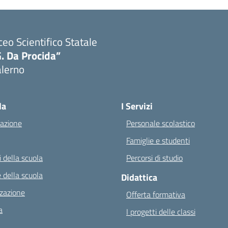
ceo Scientifico Statale
. Da Procida”
alerno
Visita la pagina iniziale della scuola
la
I Servizi
azione
Personale scolastico
Famiglie e studenti
 della scuola
Percorsi di studio
 della scuola
Didattica
zazione
Offerta formativa
a
I progetti delle classi