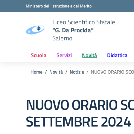
Vai ai contenuti
Vai al menu di navigazione
Vai al footer
Ministero dell'Istruzione e del Merito
Liceo Scientifico Statale
“G. Da Procida”
Salerno
Scuola
Servizi
Novità
Didattica
Home
Novità
Notizie
NUOVO ORARIO SCOL
NUOVO ORARIO SC
SETTEMBRE 2024