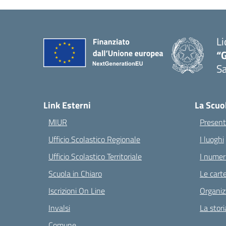
Li
“G
S
— 
Link Esterni
La Scuo
MIUR
Present
Ufficio Scolastico Regionale
I luoghi
Ufficio Scolastico Territoriale
I numeri
Scuola in Chiaro
Le carte
Iscrizioni On Line
Organiz
Invalsi
La stori
Comune