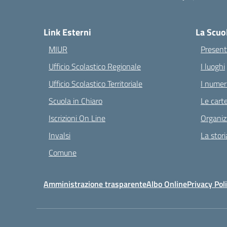
— 
Link Esterni
La Scuo
MIUR
Present
Ufficio Scolastico Regionale
I luoghi
Ufficio Scolastico Territoriale
I numeri
Scuola in Chiaro
Le carte
Iscrizioni On Line
Organiz
Invalsi
La stori
Comune
Amministrazione trasparente
Albo Online
Privacy Pol