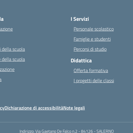
Visita la pagina iniziale della scuola
la
I Servizi
azione
Personale scolastico
Famiglie e studenti
 della scuola
Percorsi di studio
 della scuola
Didattica
zazione
Offerta formativa
a
I progetti delle classi
icy
Dichiarazione di accessibilità
Note legali
Indirizzo:
Via Gaetano De Falco n.2 - 84126 - SALERNO