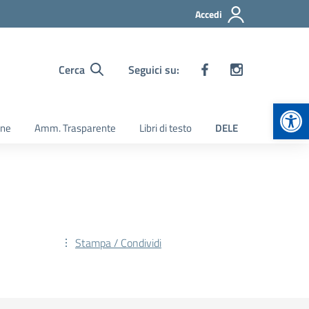
Accedi
Cerca
Seguici su:
Apr
ine
Amm. Trasparente
Libri di testo
DELE
Stampa / Condividi