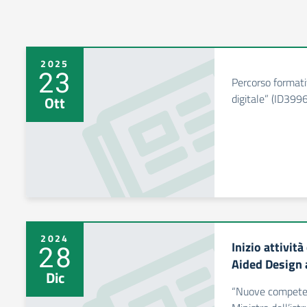
2025
23
Percorso formati
digitale” (ID399
Ott
2024
Inizio attivit
28
Aided Design 
Dic
“Nuove competen