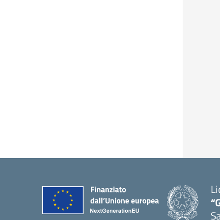
Li
“G
S