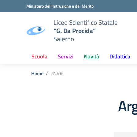
Vai ai contenuti
Vai al menu di navigazione
Vai al footer
Ministero dell'Istruzione e del Merito
Liceo Scientifico Statale
“G. Da Procida”
Salerno
Scuola
Servizi
Novità
Didattica
Home
PNRR
Ar