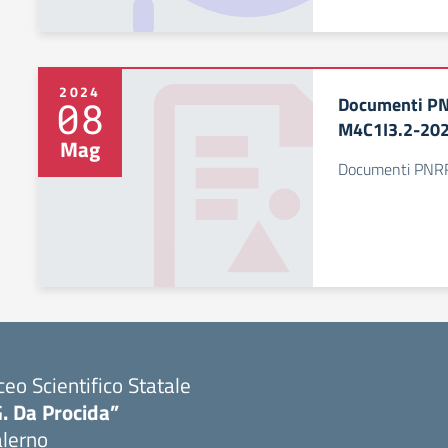
2024
Documenti PN
08
M4C1I3.2-20
Mag
Documenti PNR
ceo Scientifico Statale
. Da Procida”
alerno