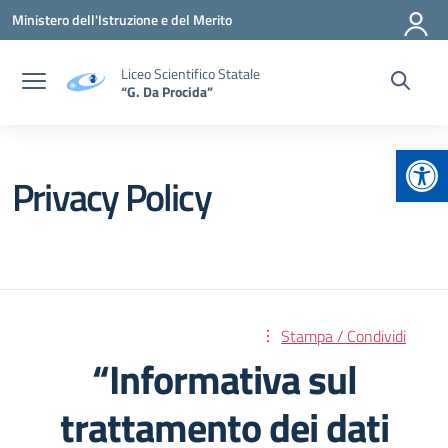
Vai ai contenuti
Vai al menu di navigazione
Vai al footer
Ministero dell'Istruzione e del Merito
Liceo Scientifico Statale
“G. Da Procida”
Apr
Privacy Policy
Stampa / Condividi
“Informativa sul
trattamento dei dati