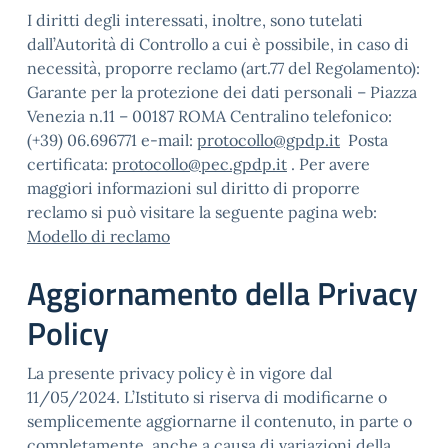
I diritti degli interessati, inoltre, sono tutelati
dall’Autorità di Controllo a cui è possibile, in caso di
necessità, proporre reclamo (art.77 del Regolamento):
Garante per la protezione dei dati personali – Piazza
Venezia n.11 – 00187 ROMA Centralino telefonico:
(+39) 06.696771 e-mail:
protocollo@gpdp.it
Posta
certificata:
protocollo@pec.gpdp.it
. Per avere
maggiori informazioni sul diritto di proporre
reclamo si può visitare la seguente pagina web:
Modello di reclamo
Aggiornamento della Privacy
Policy
La presente privacy policy è in vigore dal
11/05/2024. L’Istituto si riserva di modificarne o
semplicemente aggiornarne il contenuto, in parte o
completamente, anche a causa di variazioni della