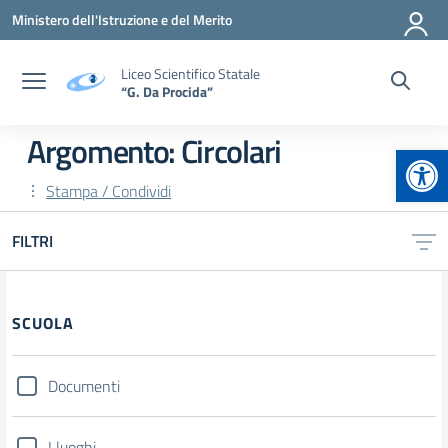
Vai ai contenuti
Vai al menu di navigazione
Vai al footer
Ministero dell'Istruzione e del Merito
Liceo Scientifico Statale
“G. Da Procida”
Argomento: Circolari
Apr
Stampa / Condividi
FILTRI
Filtri
SCUOLA
Documenti
I luoghi