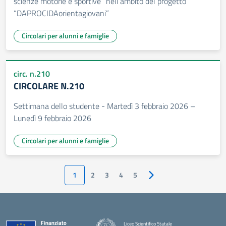
scienze motorie e sportive” nell’ambito del progetto
“DAPROCIDAorientagiovani”
Circolari per alunni e famiglie
circ. n.210
CIRCOLARE N.210
Settimana dello studente - Martedì 3 febbraio 2026 –
Lunedì 9 febbraio 2026
Circolari per alunni e famiglie
1
2
3
4
5
Pagina successiva
Liceo Scientifico Statale