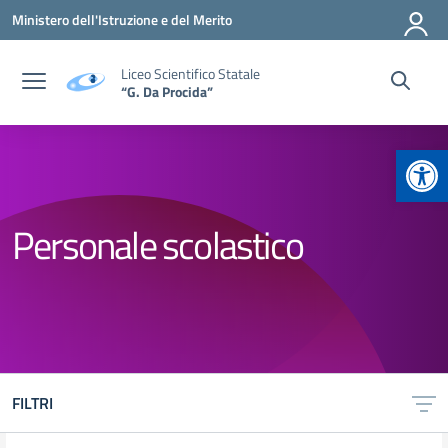
Vai ai contenuti
Vai al menu di navigazione
Vai al footer
Ministero dell'Istruzione e del Merito
Liceo Scientifico Statale
“G. Da Procida”
Apr
Personale scolastico
FILTRI