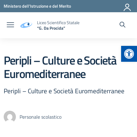
Vai ai contenuti
Vai al menu di navigazione
Vai al footer
Ministero dell'Istruzione e del Merito
Liceo Scientifico Statale
“G. Da Procida”
Apr
Peripli – Culture e Società
Euromediterranee
Peripli – Culture e Società Euromediterranee
Personale scolastico