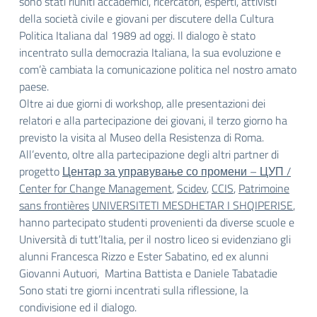
sono stati riuniti accademici, ricercatori, esperti, attivisti
della società civile e giovani per discutere della Cultura
Politica Italiana dal 1989 ad oggi. Il dialogo è stato
incentrato sulla democrazia Italiana, la sua evoluzione e
com’è cambiata la comunicazione politica nel nostro amato
paese.
Oltre ai due giorni di workshop, alle presentazioni dei
relatori e alla partecipazione dei giovani, il terzo giorno ha
previsto la visita al Museo della Resistenza di Roma.
All’evento, oltre alla partecipazione degli altri partner di
progetto
Центар за управување со промени – ЦУП /
Center for Change Management
,
Scidev
,
CCIS
,
Patrimoine
sans frontières
UNIVERSITETI MESDHETAR I SHQIPERISE
,
hanno partecipato studenti provenienti da diverse scuole e
Università di tutt’Italia, per il nostro liceo si evidenziano gli
alunni Francesca Rizzo e Ester Sabatino, ed ex alunni
Giovanni Autuori, Martina Battista e Daniele Tabatadie
Sono stati tre giorni incentrati sulla riflessione, la
condivisione ed il dialogo.