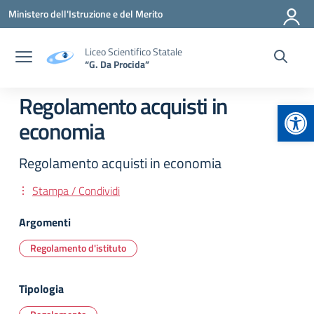
Vai ai contenuti
Vai al menu di navigazione
Vai al footer
Ministero dell'Istruzione e del Merito
Liceo Scientifico Statale
“G. Da Procida”
Regolamento acquisti in
Apr
economia
Regolamento acquisti in economia
Stampa / Condividi
Argomenti
Regolamento d'istituto
Tipologia