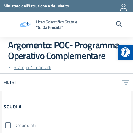
Vai ai contenuti
Vai al menu di navigazione
Vai al footer
Ministero dell'Istruzione e del Merito
Liceo Scientifico Statale
“G. Da Procida”
Argomento: POC- Programma
Apr
Operativo Complementare
Stampa / Condividi
FILTRI
Filtri
SCUOLA
Documenti