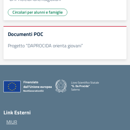
Circolari per alunni e famiglie
Documenti POC
Progetto “DAPROCIDA orienta giovani”
Liceo Scientifico Statale
“G. Da Procida”
Salerno
— Visita la pagina iniziale della scuola
Link Esterni
MIUR