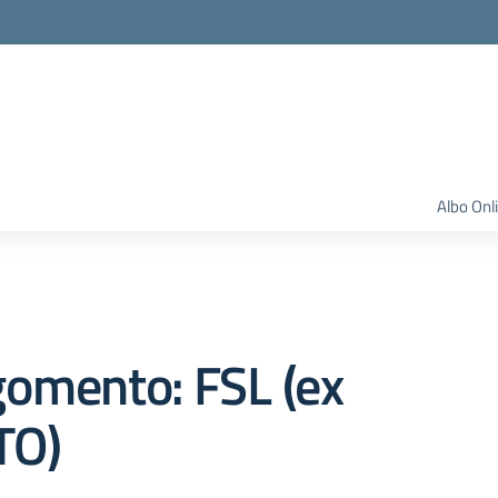
Albo Onl
omento: FSL (ex
TO)