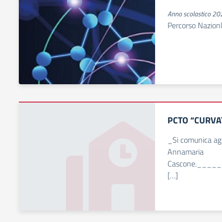
Anno scolastico 2
Percorso Nazion
PCTO “CURVA
_Si comunica agli
Annamaria
Cascone.___
[…]