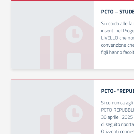
PCTO – STUDE
Si ricorda alle f
inseriti nel Pr
LIVELLO che non 
convenzione che l
figli hanno facol
PCTO- “REPU
Si comunica agli a
PCTO REPUBBLIC
30 aprile 2025 il
di seguito rip
Orizzonti conness