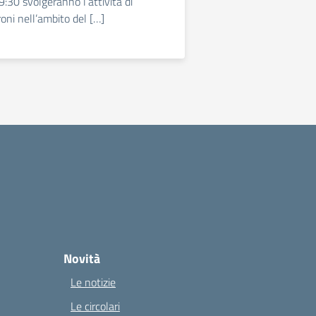
 9:30 svolgeranno l’attività di
oni nell’ambito del […]
Novità
Le notizie
Le circolari