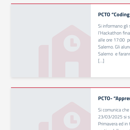
PCTO “Coding 
Si informano gli
l’Hackathon final
alle ore 17:00 pr
Salerno. Gli alun
Salerno e farann
[…]
PCTO- “Appren
Si comunica ch
23/03/2025 si sv
Primavera ed in t