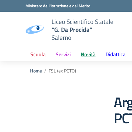
Vai ai contenuti
Vai al menu di navigazione
Vai al footer
Ministero dell'Istruzione e del Merito
Liceo Scientifico Statale
“G. Da Procida”
Salerno
Scuola
Servizi
Novità
Didattica
Home
FSL (ex PCTO)
Arg
PC