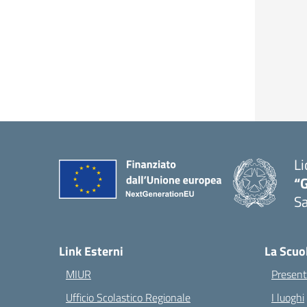
Li
“G
S
— 
Link Esterni
La Scuo
MIUR
Present
Ufficio Scolastico Regionale
I luoghi