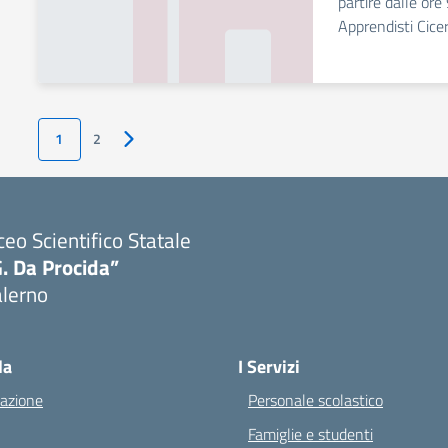
partire dalle ore
Apprendisti Cicer
1
2
Pagina successiva
ceo Scientifico Statale
. Da Procida”
alerno
Visita la pagina iniziale della scuola
la
I Servizi
azione
Personale scolastico
Famiglie e studenti