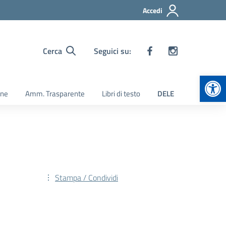
Accedi
Cerca
Seguici su:
Apr
ine
Amm. Trasparente
Libri di testo
DELE
Stampa / Condividi