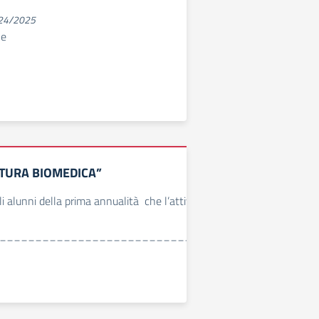
024/2025
le
TURA BIOMEDICA”
 alunni della prima annualità che l’attività laboratoriale si svolgerà
_____________________________________________