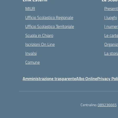
MIUR
Present
Ufficio Scolastico Regionale
I luoghi
Ufficio Scolastico Territoriale
I numeri
Scuola in Chiaro
Le carte
Iscrizioni On Line
Organiz
Invalsi
La stori
Comune
Amministrazione trasparente
Albo Online
Privacy Pol
Centralino:
089236665