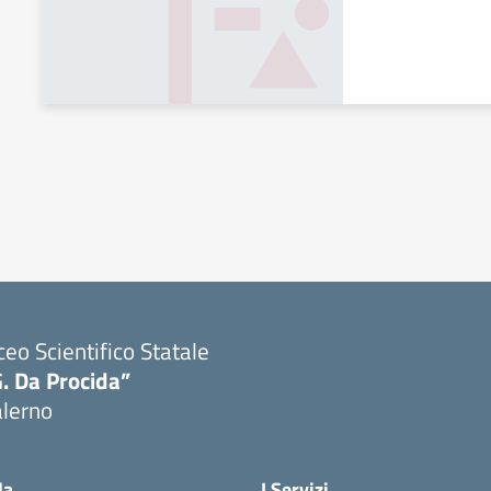
ceo Scientifico Statale
. Da Procida”
alerno
Visita la pagina iniziale della scuola
la
I Servizi