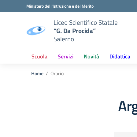
Vai ai contenuti
Vai al menu di navigazione
Vai al footer
Ministero dell'Istruzione e del Merito
Liceo Scientifico Statale
“G. Da Procida”
Salerno
Scuola
Servizi
Novità
Didattica
Home
Orario
Ar