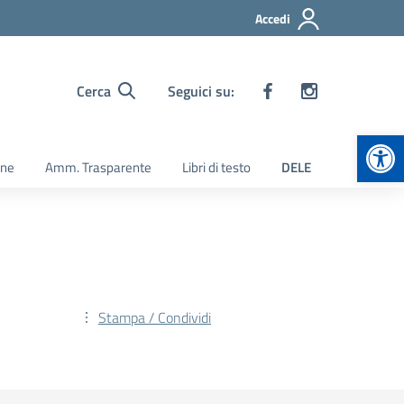
Accedi
Cerca
Seguici su:
Apr
ine
Amm. Trasparente
Libri di testo
DELE
Stampa / Condividi