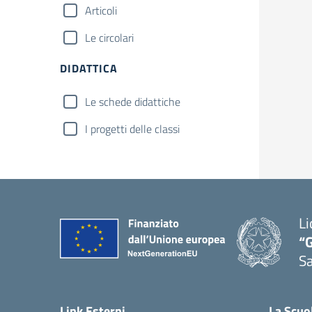
Articoli
Le circolari
DIDATTICA
Le schede didattiche
I progetti delle classi
Li
“G
S
— 
Link Esterni
La Scuo