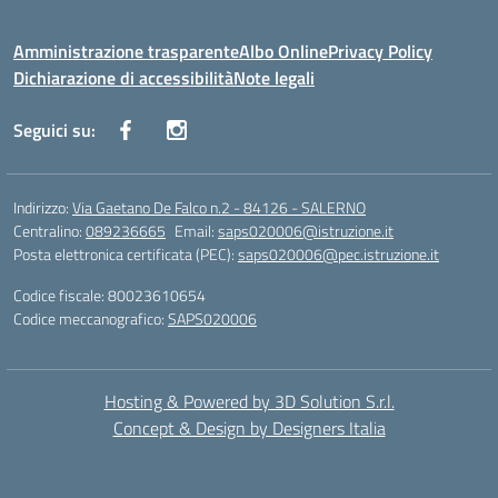
Amministrazione trasparente
Albo Online
Privacy Policy
Dichiarazione di accessibilità
Note legali
Seguici su:
Indirizzo:
Via Gaetano De Falco n.2 - 84126 - SALERNO
Centralino:
089236665
Email:
saps020006@istruzione.it
Posta elettronica certificata (PEC):
saps020006@pec.istruzione.it
Codice fiscale: 80023610654
Codice meccanografico:
SAPS020006
Hosting & Powered by 3D Solution S.r.l.
Concept & Design by Designers Italia