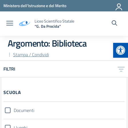
Vai ai contenuti
Vai al menu di navigazione
Vai al footer
Ministero dell'Istruzione e del Merito
Liceo Scientifico Statale
“G. Da Procida”
Argomento: Biblioteca
Apr
Stampa / Condividi
FILTRI
Filtri
SCUOLA
Documenti
I luoghi