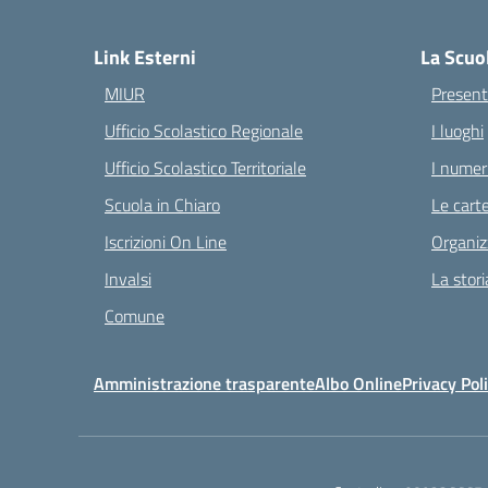
— 
Link Esterni
La Scuo
MIUR
Present
Ufficio Scolastico Regionale
I luoghi
Ufficio Scolastico Territoriale
I numeri
Scuola in Chiaro
Le carte
Iscrizioni On Line
Organiz
Invalsi
La stori
Comune
Amministrazione trasparente
Albo Online
Privacy Pol