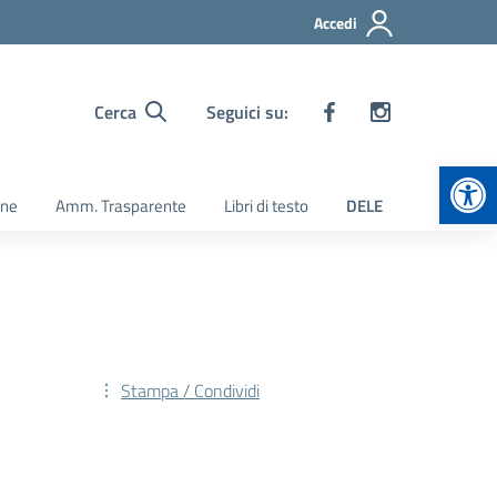
Accedi
Cerca
Seguici su:
Apr
ine
Amm. Trasparente
Libri di testo
DELE
Stampa / Condividi