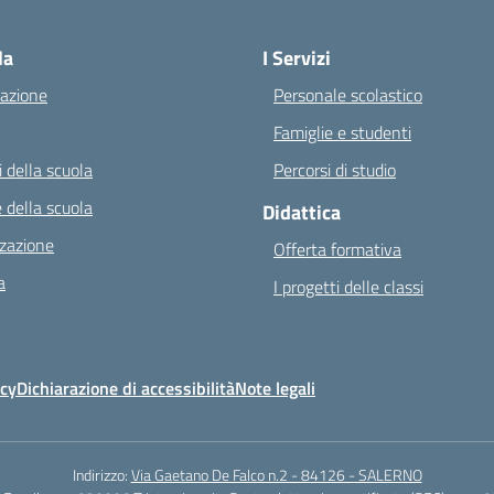
Visita la pagina iniziale della scuola
la
I Servizi
azione
Personale scolastico
Famiglie e studenti
 della scuola
Percorsi di studio
 della scuola
Didattica
zazione
Offerta formativa
a
I progetti delle classi
icy
Dichiarazione di accessibilità
Note legali
Indirizzo:
Via Gaetano De Falco n.2 - 84126 - SALERNO