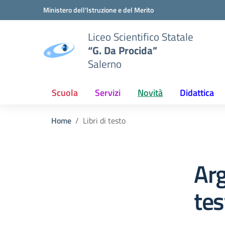
Vai ai contenuti
Vai al menu di navigazione
Vai al footer
Ministero dell'Istruzione e del Merito
Liceo Scientifico Statale
“G. Da Procida”
Salerno
Scuola
Servizi
Novità
Didattica
Home
Libri di testo
Arg
tes