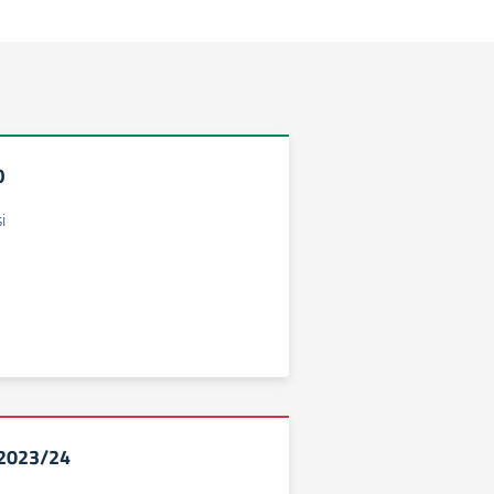
O
i
o 2023/24