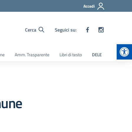
Accedi
Cerca
Seguici su:
Apr
ine
Amm. Trasparente
Libri di testo
DELE
mune