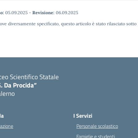
o:
05.09.2025
-
Revisione:
06.09.2025
ove diversamente specificato, questo articolo è stato rilasciato sott
ceo Scientifico Statale
. Da Procida”
alerno
Visita la pagina iniziale della scuola
la
I Servizi
azione
Personale scolastico
Famiglie e studenti