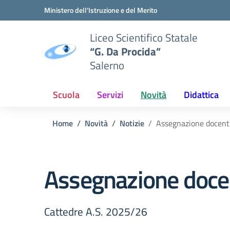
Vai ai contenuti
Vai al menu di navigazione
Vai al footer
Ministero dell'Istruzione e del Merito
Liceo Scientifico Statale
“G. Da Procida”
Salerno
Scuola
Servizi
Novità
Didattica
Home
Novità
Notizie
Assegnazione docenti
Assegnazione docen
Cattedre A.S. 2025/26