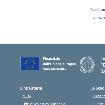
Pubblicat
Eccetto d
Li
“G
S
— 
Link Esterni
La Scuo
MIUR
Present
Ufficio Scolastico Regionale
I luoghi