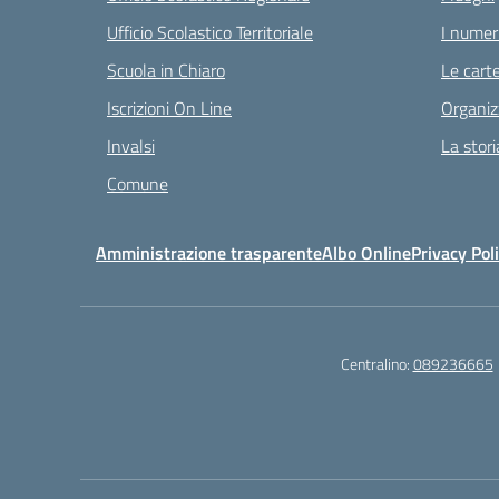
Ufficio Scolastico Territoriale
I numeri
Scuola in Chiaro
Le carte
Iscrizioni On Line
Organiz
Invalsi
La stori
Comune
Amministrazione trasparente
Albo Online
Privacy Pol
Centralino:
089236665