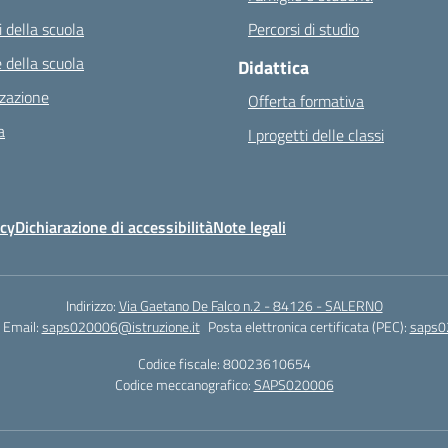
 della scuola
Percorsi di studio
 della scuola
Didattica
zazione
Offerta formativa
a
I progetti delle classi
icy
Dichiarazione di accessibilità
Note legali
Indirizzo:
Via Gaetano De Falco n.2 - 84126 - SALERNO
Email:
saps020006@istruzione.it
Posta elettronica certificata (PEC):
saps0
Codice fiscale: 80023610654
Codice meccanografico:
SAPS020006