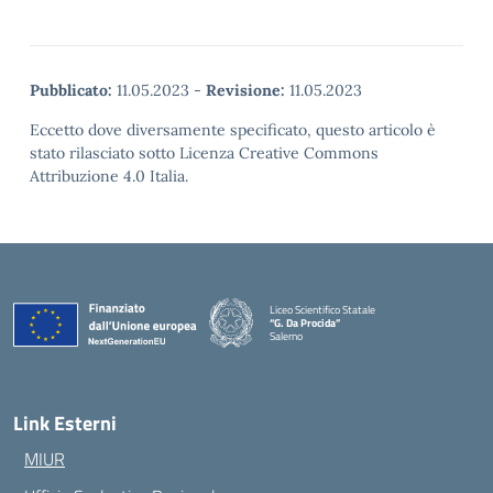
Pubblicato:
11.05.2023
-
Revisione:
11.05.2023
Eccetto dove diversamente specificato, questo articolo è
stato rilasciato sotto Licenza Creative Commons
Attribuzione 4.0 Italia.
Liceo Scientifico Statale
“G. Da Procida”
Salerno
— Visita la pagina iniziale della scuola
Link Esterni
MIUR