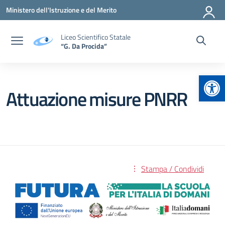
Vai ai contenuti
Vai al menu di navigazione
Vai al footer
Ministero dell'Istruzione e del Merito
Liceo Scientifico Statale
“G. Da Procida”
Apr
Attuazione misure PNRR
Stampa / Condividi