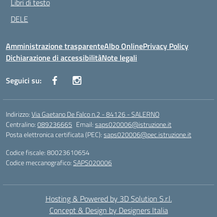
Libri di testo
DELE
Amministrazione trasparente
Albo Online
Privacy Policy
Dichiarazione di accessibilità
Note legali
Seguici su:
Indirizzo:
Via Gaetano De Falco n.2 - 84126 - SALERNO
Centralino:
089236665
Email:
saps020006@istruzione.it
Posta elettronica certificata (PEC):
saps020006@pec.istruzione.it
Codice fiscale: 80023610654
Codice meccanografico:
SAPS020006
Hosting & Powered by 3D Solution S.r.l.
Concept & Design by Designers Italia