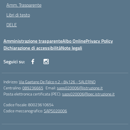
Amm. Trasparente
Libri di testo
DELE
Amministrazione trasparente
Albo Online
Privacy Policy
Dichiarazione di accessibilità
Note legali
Seguici su:
Indirizzo:
Via Gaetano De Falco n.2 - 84126 - SALERNO
Centralino:
089236665
Email:
saps020006@istruzione.it
Posta elettronica certificata (PEC):
saps020006@pec.istruzione.it
Codice fiscale: 80023610654
Codice meccanografico:
SAPS020006