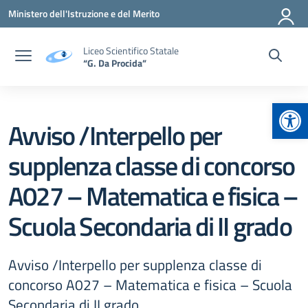
Vai ai contenuti
Vai al menu di navigazione
Vai al footer
Ministero dell'Istruzione e del Merito
Liceo Scientifico Statale
“G. Da Procida”
Apr
Avviso /Interpello per
supplenza classe di concorso
A027 – Matematica e fisica –
Scuola Secondaria di II grado
Avviso /Interpello per supplenza classe di
concorso A027 – Matematica e fisica – Scuola
Secondaria di II grado