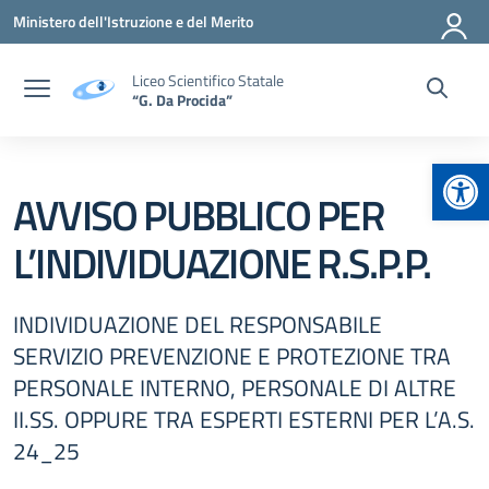
Vai ai contenuti
Vai al menu di navigazione
Vai al footer
Ministero dell'Istruzione e del Merito
Liceo Scientifico Statale
“G. Da Procida”
Apr
AVVISO PUBBLICO PER
L’INDIVIDUAZIONE R.S.P.P.
INDIVIDUAZIONE DEL RESPONSABILE
SERVIZIO PREVENZIONE E PROTEZIONE TRA
PERSONALE INTERNO, PERSONALE DI ALTRE
II.SS. OPPURE TRA ESPERTI ESTERNI PER L’A.S.
24_25