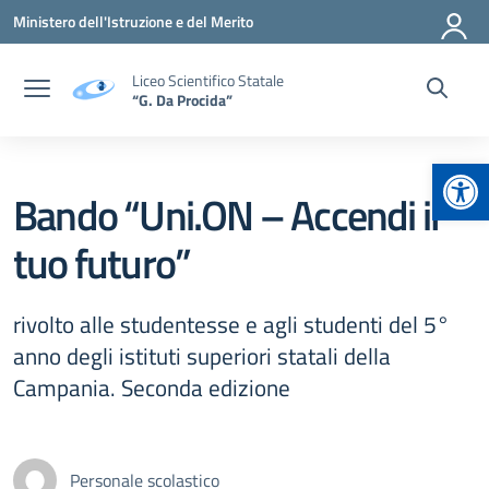
Vai ai contenuti
Vai al menu di navigazione
Vai al footer
Ministero dell'Istruzione e del Merito
Liceo Scientifico Statale
“G. Da Procida”
Apr
Bando “Uni.ON – Accendi il
tuo futuro”
rivolto alle studentesse e agli studenti del 5°
anno degli istituti superiori statali della
Campania. Seconda edizione
Personale scolastico