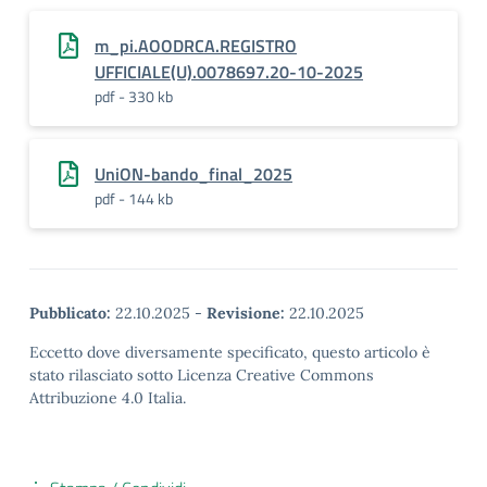
m_pi.AOODRCA.REGISTRO
UFFICIALE(U).0078697.20-10-2025
pdf - 330 kb
UniON-bando_final_2025
pdf - 144 kb
Pubblicato:
22.10.2025
-
Revisione:
22.10.2025
Eccetto dove diversamente specificato, questo articolo è
stato rilasciato sotto Licenza Creative Commons
Attribuzione 4.0 Italia.