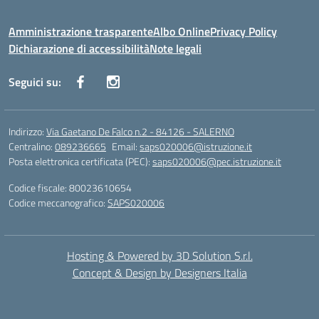
Amministrazione trasparente
Albo Online
Privacy Policy
Dichiarazione di accessibilità
Note legali
Seguici su:
Indirizzo:
Via Gaetano De Falco n.2 - 84126 - SALERNO
Centralino:
089236665
Email:
saps020006@istruzione.it
Posta elettronica certificata (PEC):
saps020006@pec.istruzione.it
Codice fiscale: 80023610654
Codice meccanografico:
SAPS020006
Hosting & Powered by 3D Solution S.r.l.
Concept & Design by Designers Italia