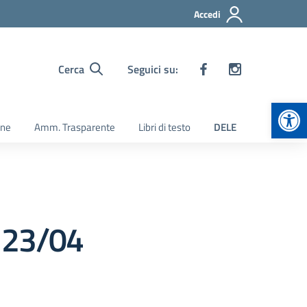
Accedi
Cerca
Seguici su:
Apr
ine
Amm. Trasparente
Libri di testo
DELE
 23/04