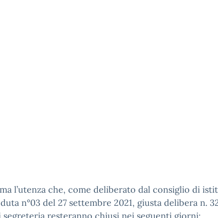
rma l’utenza che, come deliberato dal consiglio di isti
eduta n°03 del 27 settembre 2021, giusta delibera n. 32
di segreteria resteranno chiusi nei seguenti giorni: