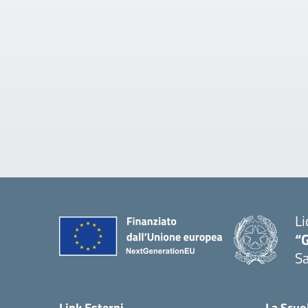
Li
“G
S
— 
Link Esterni
La Scuo