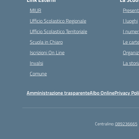
MIUR
Present
Ufficio Scolastico Regionale
I luoghi
Ufficio Scolastico Territoriale
I numeri
Scuola in Chiaro
Le carte
Iscrizioni On Line
Organiz
Invalsi
La stori
Comune
Amministrazione trasparente
Albo Online
Privacy Pol
Centralino:
089236665