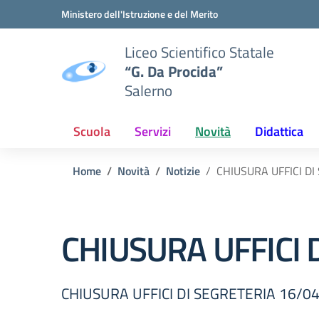
Vai ai contenuti
Vai al menu di navigazione
Vai al footer
Ministero dell'Istruzione e del Merito
Liceo Scientifico Statale
“G. Da Procida”
Salerno
Scuola
Servizi
Novità
Didattica
Home
Novità
Notizie
CHIUSURA UFFICI DI
CHIUSURA UFFICI 
CHIUSURA UFFICI DI SEGRETERIA 16/04