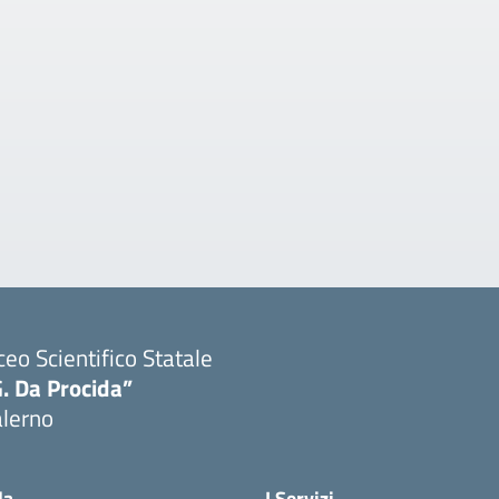
ceo Scientifico Statale
. Da Procida”
alerno
Visita la pagina iniziale della scuola
la
I Servizi