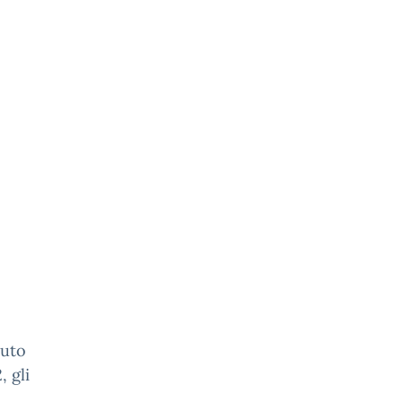
tuto
, gli