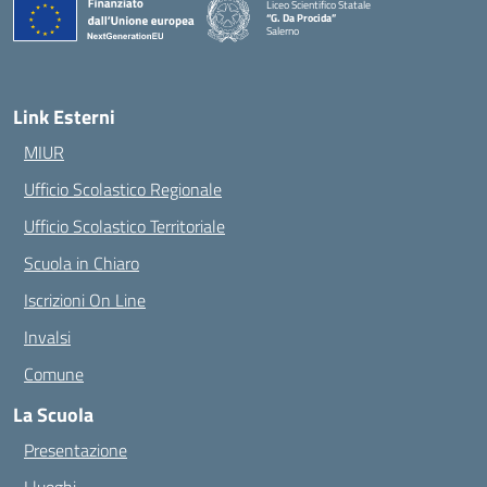
Liceo Scientifico Statale
“G. Da Procida”
Salerno
— Visita la pagina iniziale della scuola
Link Esterni
MIUR
Ufficio Scolastico Regionale
Ufficio Scolastico Territoriale
Scuola in Chiaro
Iscrizioni On Line
Invalsi
Comune
La Scuola
Presentazione