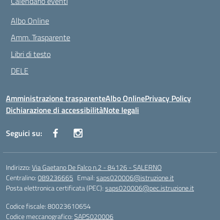
Calendario eventi
Albo Online
Amm. Trasparente
Libri di testo
DELE
Amministrazione trasparente
Albo Online
Privacy Policy
Dichiarazione di accessibilità
Note legali
Seguici su:
Indirizzo:
Via Gaetano De Falco n.2 - 84126 - SALERNO
Centralino:
089236665
Email:
saps020006@istruzione.it
Posta elettronica certificata (PEC):
saps020006@pec.istruzione.it
Codice fiscale: 80023610654
Codice meccanografico:
SAPS020006