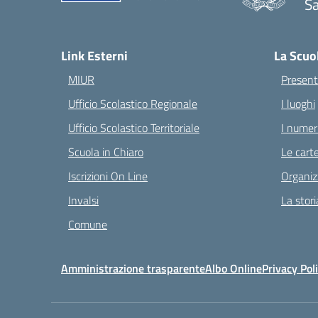
S
— 
Link Esterni
La Scuo
MIUR
Present
Ufficio Scolastico Regionale
I luoghi
Ufficio Scolastico Territoriale
I numeri
Scuola in Chiaro
Le carte
Iscrizioni On Line
Organiz
Invalsi
La stori
Comune
Amministrazione trasparente
Albo Online
Privacy Pol