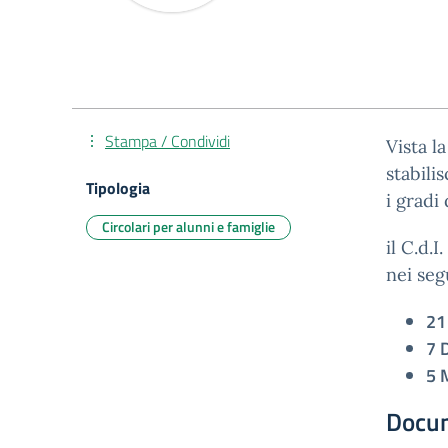
Stampa / Condividi
Vista l
stabili
Tipologia
i gradi
Circolari per alunni e famiglie
il C.d.I
nei seg
21
7 
5 
Docu