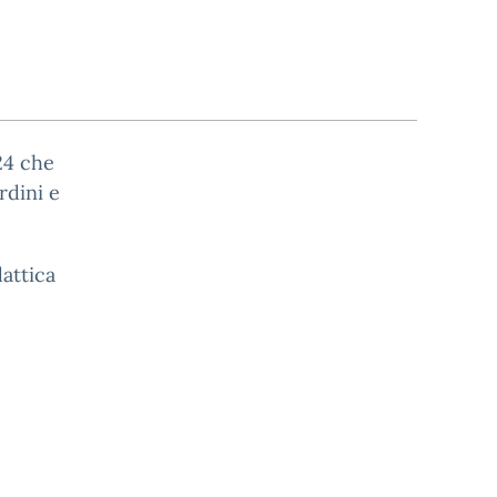
24 che
rdini e
dattica