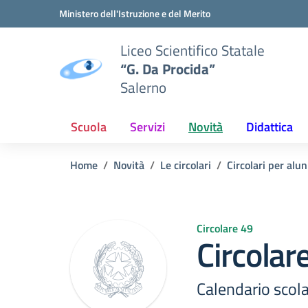
Vai ai contenuti
Vai al menu di navigazione
Vai al footer
Ministero dell'Istruzione e del Merito
Liceo Scientifico Statale
“G. Da Procida”
Salerno
Scuola
Servizi
Novità
Didattica
Home
Novità
Le circolari
Circolari per alun
Circolare 49
Circolar
Calendario scola