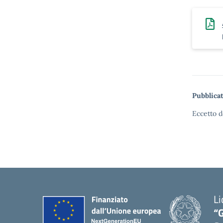
Pubblicat
Eccetto d
Li
“G