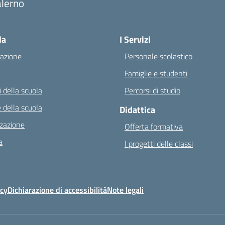
alerno
Visita la pagina iniziale della scuola
la
I Servizi
azione
Personale scolastico
Famiglie e studenti
 della scuola
Percorsi di studio
 della scuola
Didattica
zazione
Offerta formativa
a
I progetti delle classi
icy
Dichiarazione di accessibilità
Note legali