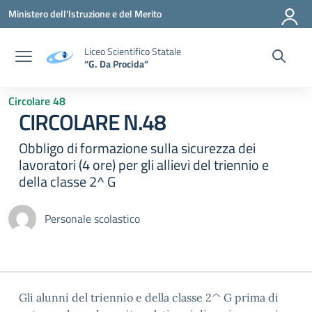
Vai ai contenuti
Vai al menu di navigazione
Vai al footer
Ministero dell'Istruzione e del Merito
Liceo Scientifico Statale
“G. Da Procida”
Circolare 48
CIRCOLARE N.48
Obbligo di formazione sulla sicurezza dei
lavoratori (4 ore) per gli allievi del triennio e
della classe 2^ G
Personale scolastico
Gli alunni del triennio e della classe 2^ G prima di