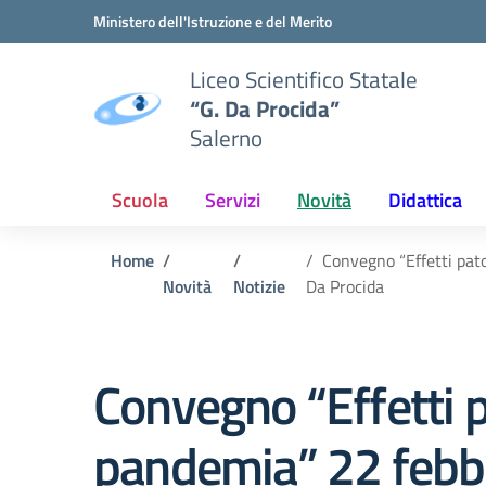
Vai ai contenuti
Vai al menu di navigazione
Vai al footer
Ministero dell'Istruzione e del Merito
Liceo Scientifico Statale
“G. Da Procida”
Salerno
Scuola
Servizi
Novità
Didattica
Home
Convegno “Effetti pato
Novità
Notizie
Da Procida
Convegno “Effetti p
pandemia” 22 febbr