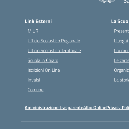
S
— 
Link Esterni
La Scuo
MIUR
Present
Ufficio Scolastico Regionale
I luoghi
Ufficio Scolastico Territoriale
I numeri
Scuola in Chiaro
Le carte
Iscrizioni On Line
Organiz
Invalsi
La stori
Comune
Amministrazione trasparente
Albo Online
Privacy Pol