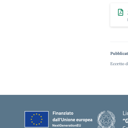
Pubblicat
Eccetto d
Li
“G