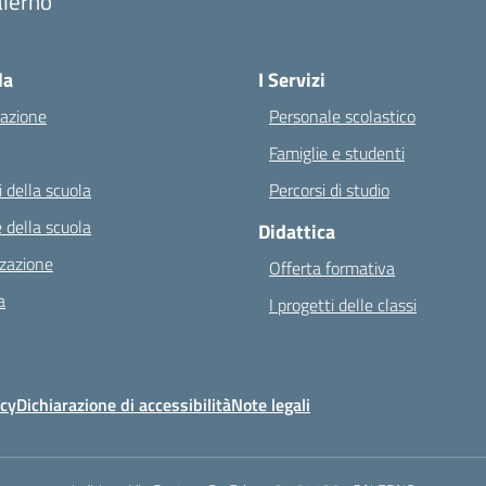
alerno
Visita la pagina iniziale della scuola
la
I Servizi
azione
Personale scolastico
Famiglie e studenti
 della scuola
Percorsi di studio
 della scuola
Didattica
zazione
Offerta formativa
a
I progetti delle classi
icy
Dichiarazione di accessibilità
Note legali