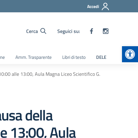
Accedi
Cerca
Seguici su:
Apr
ine
Amm. Trasparente
Libri di testo
DELE
10:00 alle 13:00, Aula Magna Liceo Scientifico G.
ausa della
e 13:00, Aula