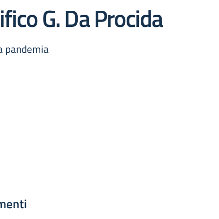
fico G. Da Procida
lla pandemia
menti