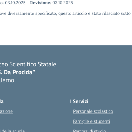
o:
03.10.2025
-
Revisione:
03.10.2025
ove diversamente specificato, questo articolo è stato rilasciato sott
ceo Scientifico Statale
. Da Procida”
alerno
Visita la pagina iniziale della scuola
la
I Servizi
azione
Personale scolastico
Famiglie e studenti
 della scuola
Percorsi di studio