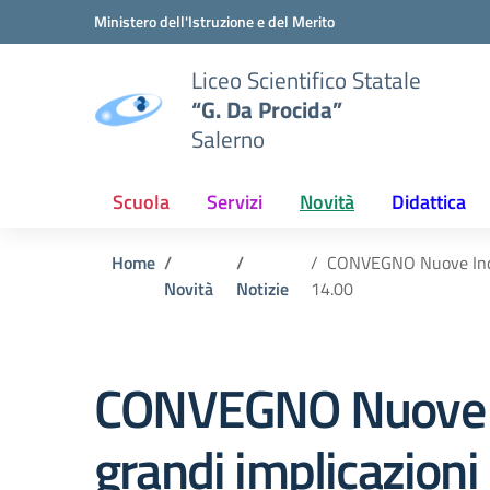
Vai ai contenuti
Vai al menu di navigazione
Vai al footer
Ministero dell'Istruzione e del Merito
Liceo Scientifico Statale
“G. Da Procida”
Salerno
Scuola
Servizi
Novità
Didattica
Home
CONVEGNO Nuove Indica
Novità
Notizie
14.00
CONVEGNO Nuove Ind
grandi implicazioni 