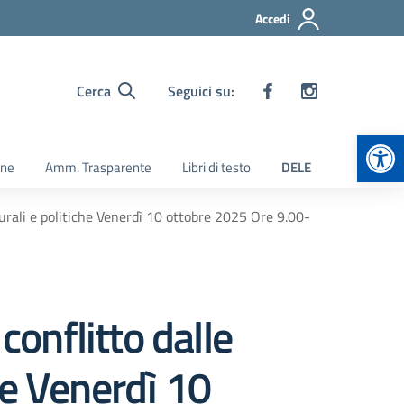
Accedi
Cerca
Seguici su:
Apr
ine
Amm. Trasparente
Libri di testo
DELE
urali e politiche Venerdì 10 ottobre 2025 Ore 9.00-
onflitto dalle
che Venerdì 10