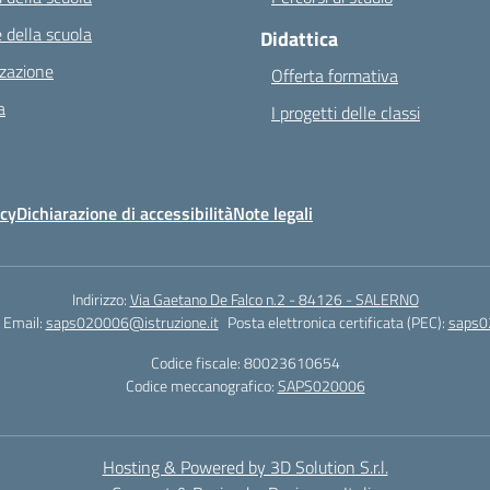
 della scuola
Didattica
zazione
Offerta formativa
a
I progetti delle classi
icy
Dichiarazione di accessibilità
Note legali
Indirizzo:
Via Gaetano De Falco n.2 - 84126 - SALERNO
Email:
saps020006@istruzione.it
Posta elettronica certificata (PEC):
saps0
Codice fiscale: 80023610654
Codice meccanografico:
SAPS020006
Hosting & Powered by 3D Solution S.r.l.