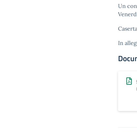
Un conf
Venerdì
Caserta
In alle
Docu