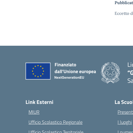
Pubblicat
Eccetto d
Li
“G
S
— 
Link Esterni
La Scuo
MIUR
Present
Ufficio Scolastico Regionale
I luoghi
Ufficio Scolastico Territoriale
I numeri