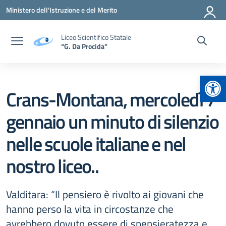
Vai ai contenuti
Vai al menu di navigazione
Vai al footer
Ministero dell'Istruzione e del Merito
Liceo Scientifico Statale
“G. Da Procida”
Apr
Crans-Montana, mercoledì 7
gennaio un minuto di silenzio
nelle scuole italiane e nel
nostro liceo..
Valditara: “Il pensiero è rivolto ai giovani che
hanno perso la vita in circostanze che
avrebbero dovuto essere di spensieratezza e