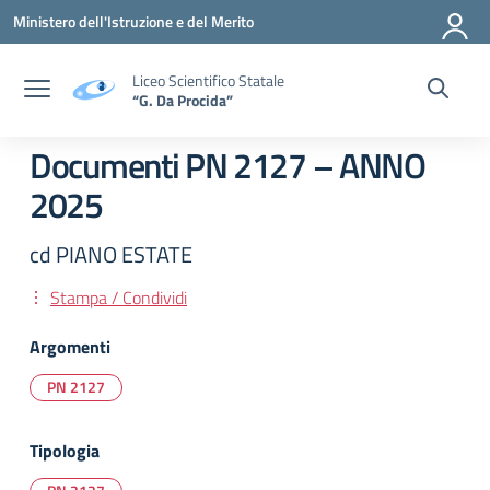
Vai ai contenuti
Vai al menu di navigazione
Vai al footer
Ministero dell'Istruzione e del Merito
Liceo Scientifico Statale
“G. Da Procida”
Documenti PN 2127 – ANNO
2025
cd PIANO ESTATE
Stampa / Condividi
Argomenti
PN 2127
Tipologia