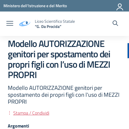
Vai ai contenuti
Vai al menu di navigazione
Vai al footer
Ministero dell'Istruzione e del Merito
Liceo Scientifico Statale
“G. Da Procida”
Modello AUTORIZZAZIONE
genitori per spostamento dei
propri figli con l’uso di MEZZI
PROPRI
Modello AUTORIZZAZIONE genitori per
spostamento dei propri figli con l'uso di MEZZI
PROPRI
Stampa / Condividi
Argomenti