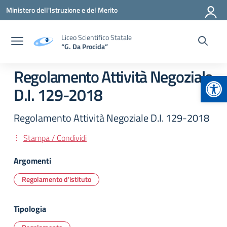
Vai ai contenuti
Vai al menu di navigazione
Vai al footer
Ministero dell'Istruzione e del Merito
Liceo Scientifico Statale
“G. Da Procida”
Regolamento Attività Negoziale
Apr
D.I. 129-2018
Regolamento Attività Negoziale D.I. 129-2018
Stampa / Condividi
Argomenti
Regolamento d'istituto
Tipologia