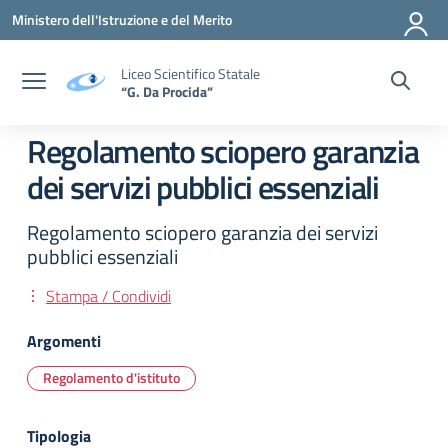
Vai ai contenuti
Vai al menu di navigazione
Vai al footer
Ministero dell'Istruzione e del Merito
Liceo Scientifico Statale
“G. Da Procida”
Regolamento sciopero garanzia
dei servizi pubblici essenziali
Regolamento sciopero garanzia dei servizi
pubblici essenziali
Stampa / Condividi
Argomenti
Regolamento d'istituto
Tipologia