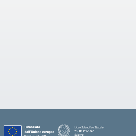
Liceo Scientifico Statale
“G. Da Procida”
Salerno