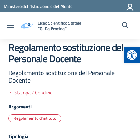
Vai ai contenuti
Vai al menu di navigazione
Vai al footer
Ministero dell'Istruzione e del Merito
Liceo Scientifico Statale
“G. Da Procida”
Regolamento sostituzione del
Apr
Personale Docente
Regolamento sostituzione del Personale
Docente
Stampa / Condividi
Argomenti
Regolamento d'istituto
Tipologia