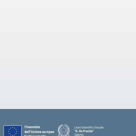
Liceo Scientifico Statale
“G. Da Procida”
Salerno