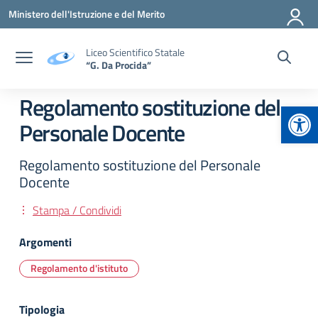
Vai ai contenuti
Vai al menu di navigazione
Vai al footer
Ministero dell'Istruzione e del Merito
Liceo Scientifico Statale
“G. Da Procida”
Regolamento sostituzione del
Apr
Personale Docente
Regolamento sostituzione del Personale
Docente
Stampa / Condividi
Argomenti
Regolamento d'istituto
Tipologia