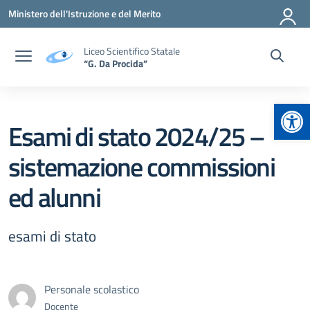
Vai ai contenuti
Vai al menu di navigazione
Vai al footer
Ministero dell'Istruzione e del Merito
Liceo Scientifico Statale
“G. Da Procida”
Apr
Esami di stato 2024/25 –
sistemazione commissioni
ed alunni
esami di stato
Personale scolastico
Docente