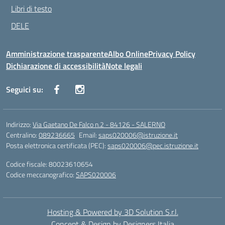
Libri di testo
DELE
Amministrazione trasparente
Albo Online
Privacy Policy
Dichiarazione di accessibilità
Note legali
Seguici su:
Indirizzo:
Via Gaetano De Falco n.2 - 84126 - SALERNO
Centralino:
089236665
Email:
saps020006@istruzione.it
Posta elettronica certificata (PEC):
saps020006@pec.istruzione.it
Codice fiscale: 80023610654
Codice meccanografico:
SAPS020006
Hosting & Powered by 3D Solution S.r.l.
Concept & Design by Designers Italia