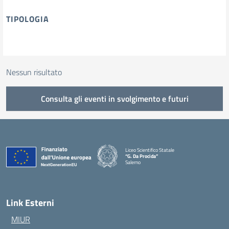
TIPOLOGIA
tipologia di articoli
Nessun risultato
Consulta gli eventi in svolgimento e futuri
Liceo Scientifico Statale
“G. Da Procida”
Salerno
— Visita la pagina iniziale della scuola
Link Esterni
MIUR