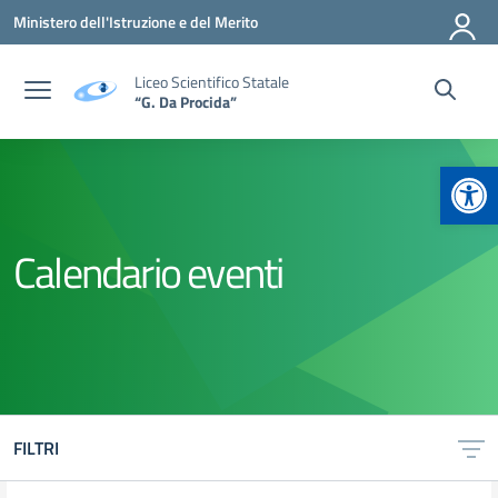
Vai ai contenuti
Vai al menu di navigazione
Vai al footer
Ministero dell'Istruzione e del Merito
Liceo Scientifico Statale
“G. Da Procida”
Apr
Calendario eventi
FILTRI