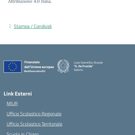
Attribuzione 4.0 Italia.
Stampa / Condividi
Liceo Scientifico Statale
“G. Da Procida”
Salerno
— Visita la pagina iniziale della scuola
Link Esterni
MIUR
Ufficio Scolastico Regionale
Ufficio Scolastico Territoriale
Scuola in Chiaro