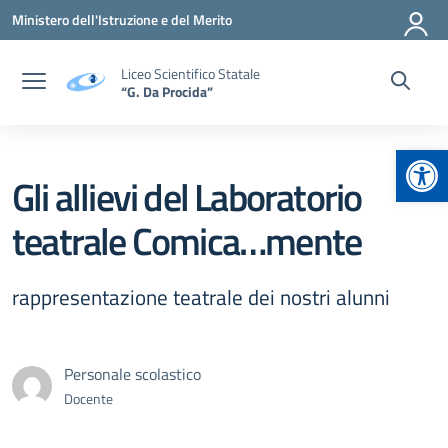
Vai ai contenuti
Vai al menu di navigazione
Vai al footer
Ministero dell'Istruzione e del Merito
Liceo Scientifico Statale
“G. Da Procida”
Apr
Gli allievi del Laboratorio
teatrale Comica…mente
rappresentazione teatrale dei nostri alunni
Personale scolastico
Docente