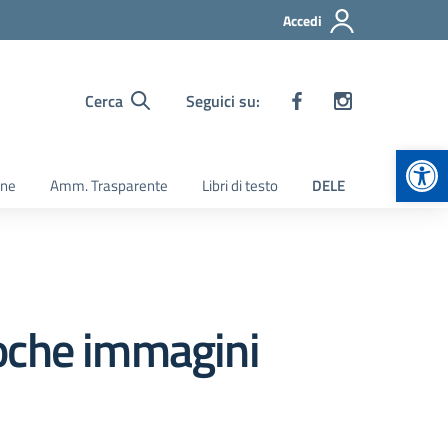
Accedi
Cerca
Seguici su:
Apr
ine
Amm. Trasparente
Libri di testo
DELE
 poche immagini