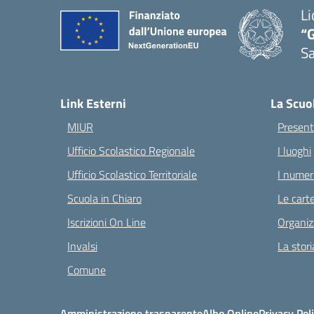
Li
“G
S
— 
Link Esterni
La Scuo
MIUR
Present
Ufficio Scolastico Regionale
I luoghi
Ufficio Scolastico Territoriale
I numeri
Scuola in Chiaro
Le carte
Iscrizioni On Line
Organiz
Invalsi
La stori
Comune
Amministrazione trasparente
Albo Online
Privacy Pol