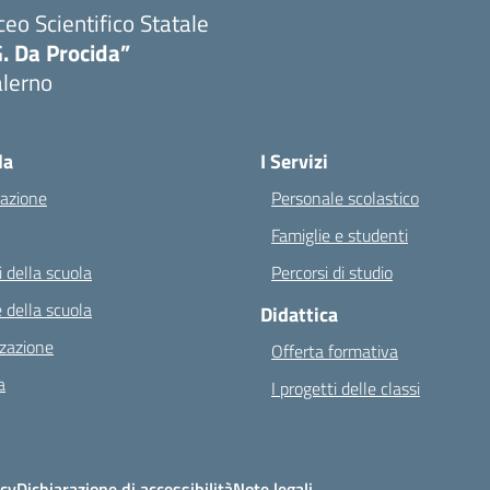
ceo Scientifico Statale
. Da Procida”
alerno
Visita la pagina iniziale della scuola
la
I Servizi
azione
Personale scolastico
Famiglie e studenti
 della scuola
Percorsi di studio
 della scuola
Didattica
zazione
Offerta formativa
a
I progetti delle classi
icy
Dichiarazione di accessibilità
Note legali