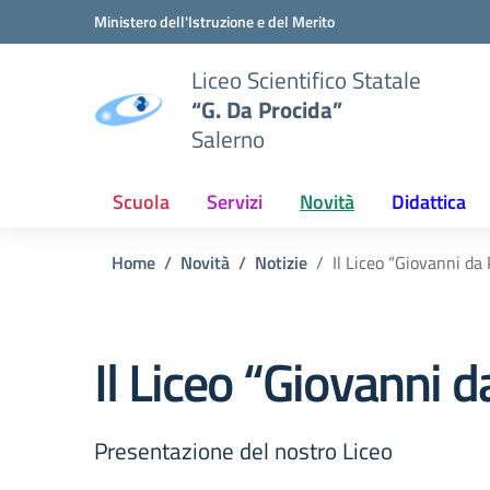
Vai ai contenuti
Vai al menu di navigazione
Vai al footer
Ministero dell'Istruzione e del Merito
Liceo Scientifico Statale
“G. Da Procida”
Salerno
Scuola
Servizi
Novità
Didattica
Home
Novità
Notizie
Il Liceo “Giovanni da
Il Liceo “Giovanni 
Presentazione del nostro Liceo