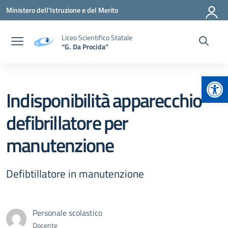
Vai ai contenuti
Vai al menu di navigazione
Vai al footer
Ministero dell'Istruzione e del Merito
Liceo Scientifico Statale
“G. Da Procida”
Apr
Indisponibilità apparecchio
defibrillatore per
manutenzione
Defibtillatore in manutenzione
Personale scolastico
Docente