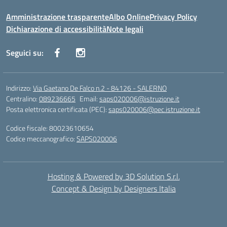
Amministrazione trasparente
Albo Online
Privacy Policy
Dichiarazione di accessibilità
Note legali
Seguici su:
Indirizzo:
Via Gaetano De Falco n.2 - 84126 - SALERNO
Centralino:
089236665
Email:
saps020006@istruzione.it
Posta elettronica certificata (PEC):
saps020006@pec.istruzione.it
Codice fiscale: 80023610654
Codice meccanografico:
SAPS020006
Hosting & Powered by 3D Solution S.r.l.
Concept & Design by Designers Italia