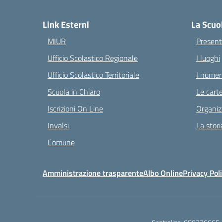
— 
Link Esterni
La Scuo
MIUR
Present
Ufficio Scolastico Regionale
I luoghi
Ufficio Scolastico Territoriale
I numeri
Scuola in Chiaro
Le carte
Iscrizioni On Line
Organiz
Invalsi
La stori
Comune
Amministrazione trasparente
Albo Online
Privacy Pol