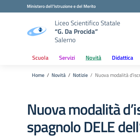
Vai ai contenuti
Vai al menu di navigazione
Vai al footer
Ministero dell'Istruzione e del Merito
Liceo Scientifico Statale
“G. Da Procida”
Salerno
Scuola
Servizi
Novità
Didattica
Home
Novità
Notizie
Nuova modalità d’iscr
Nuova modalità d’is
spagnolo DELE dell’