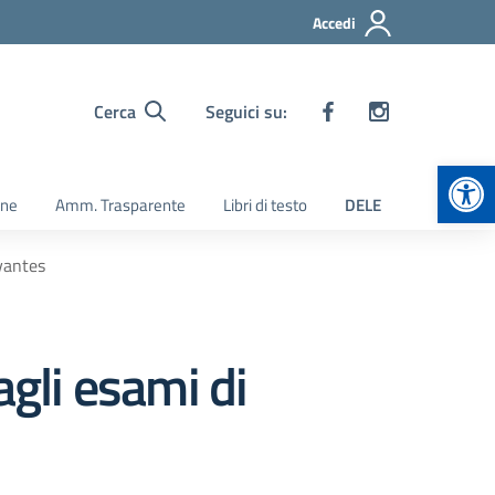
Accedi
Cerca
Seguici su:
Apr
ine
Amm. Trasparente
Libri di testo
DELE
rvantes
agli esami di