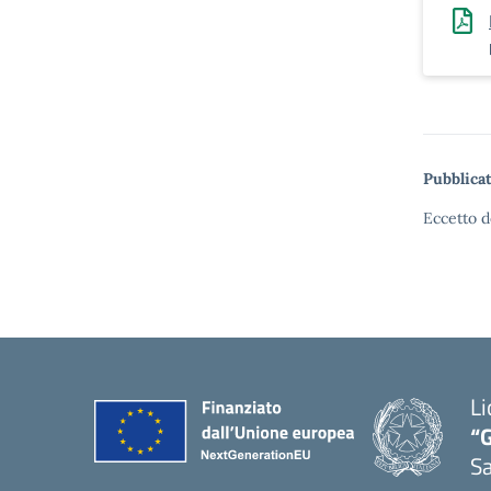
Pubblicat
Eccetto d
Li
“G
S