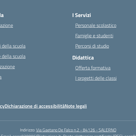
Visita la pagina iniziale della scuola
la
I Servizi
azione
Personale scolastico
Famiglie e studenti
 della scuola
Percorsi di studio
 della scuola
Didattica
zazione
Offerta formativa
a
I progetti delle classi
icy
Dichiarazione di accessibilità
Note legali
Indirizzo:
Via Gaetano De Falco n.2 - 84126 - SALERNO