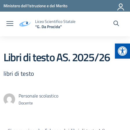
Vai ai contenuti
Vai al menu di navigazione
Vai al footer
Ministero dell'Istruzione e del Merito
Liceo Scientifico Statale
“G. Da Procida”
Apr
Libri di testo AS. 2025/26
libri di testo
Personale scolastico
Docente