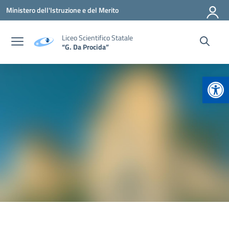
Vai ai contenuti
Vai al menu di navigazione
Vai al footer
Ministero dell'Istruzione e del Merito
Liceo Scientifico Statale
“G. Da Procida”
Apr