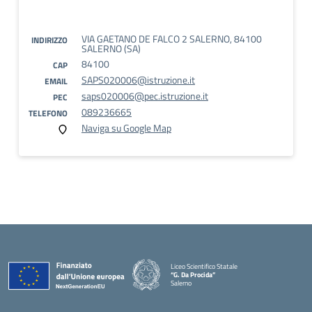
VIA GAETANO DE FALCO 2 SALERNO, 84100
INDIRIZZO
SALERNO (SA)
84100
CAP
SAPS020006@istruzione.it
EMAIL
saps020006@pec.istruzione.it
PEC
089236665
TELEFONO
Naviga su Google Map
Liceo Scientifico Statale
“G. Da Procida”
Salerno
— Visita la pagina iniziale della scuola