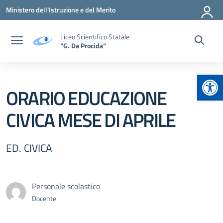
Vai ai contenuti
Vai al menu di navigazione
Vai al footer
Ministero dell'Istruzione e del Merito
Liceo Scientifico Statale
“G. Da Procida”
Apr
ORARIO EDUCAZIONE
CIVICA MESE DI APRILE
ED. CIVICA
Personale scolastico
Docente