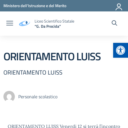
Vai ai contenuti
Vai al menu di navigazione
Vai al footer
Ministero dell'Istruzione e del Merito
Liceo Scientifico Statale
“G. Da Procida”
Apr
ORIENTAMENTO LUISS
ORIENTAMENTO LUISS
Personale scolastico
ORIENTAMENTO LUISS Venerdi 12 si terrà l’incontro