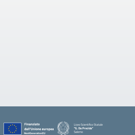
Liceo Scientifico Statale
“G. Da Procida”
Salerno