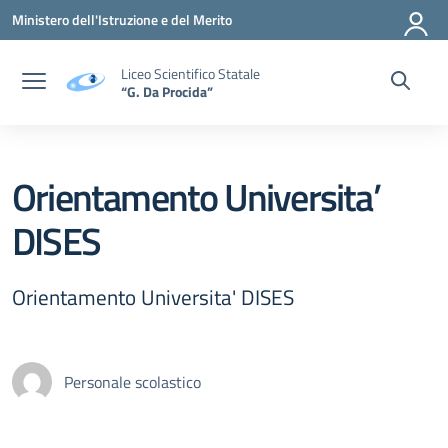
Vai ai contenuti
Vai al menu di navigazione
Vai al footer
Ministero dell'Istruzione e del Merito
Liceo Scientifico Statale
“G. Da Procida”
Orientamento Universita’
DISES
Orientamento Universita' DISES
Personale scolastico