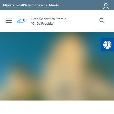
Vai ai contenuti
Vai al menu di navigazione
Vai al footer
Ministero dell'Istruzione e del Merito
Liceo Scientifico Statale
“G. Da Procida”
Apr