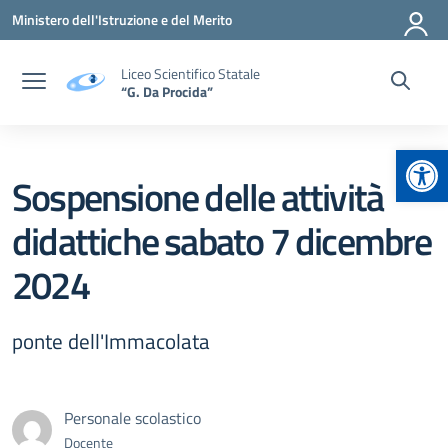
Vai ai contenuti
Vai al menu di navigazione
Vai al footer
Ministero dell'Istruzione e del Merito
Liceo Scientifico Statale
“G. Da Procida”
Apr
Sospensione delle attività
didattiche sabato 7 dicembre
2024
ponte dell'Immacolata
Personale scolastico
Docente