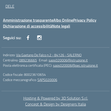
DELE
Amministrazione trasparente
Albo Online
Privacy Policy
Dichiarazione di accessibilità
Note legali
Seguici su:
Indirizzo:
Via Gaetano De Falco n.2 - 84126 - SALERNO
Centralino:
089236665
Email:
saps020006@istruzione.it
Posta elettronica certificata (PEC):
saps020006@pec.istruzione.it
Codice fiscale: 80023610654
Codice meccanografico:
SAPS020006
Hosting & Powered by 3D Solution S.r.l.
Concept & Design by Designers Italia