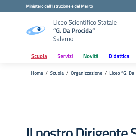
Vai ai contenuti
Vai al menu di navigazione
Vai al footer
Ministero dell'Istruzione e del Merito
Liceo Scientifico Statale
“G. Da Procida”
Salerno
Scuola
Servizi
Novità
Didattica
Home
Scuola
Organizzazione
Liceo “G. D
Il nostro Dirigente 