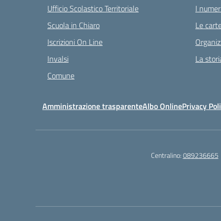
Ufficio Scolastico Territoriale
I numeri
Scuola in Chiaro
Le carte
Iscrizioni On Line
Organiz
Invalsi
La stori
Comune
Amministrazione trasparente
Albo Online
Privacy Pol
Centralino:
089236665