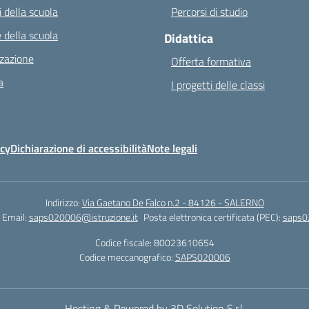
 della scuola
Percorsi di studio
 della scuola
Didattica
zazione
Offerta formativa
a
I progetti delle classi
icy
Dichiarazione di accessibilità
Note legali
Indirizzo:
Via Gaetano De Falco n.2 - 84126 - SALERNO
Email:
saps020006@istruzione.it
Posta elettronica certificata (PEC):
saps0
Codice fiscale: 80023610654
Codice meccanografico:
SAPS020006
Hosting & Powered by 3D Solution S.r.l.