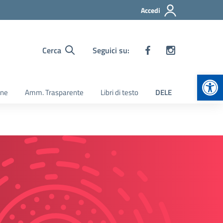
Accedi
Cerca
Seguici su:
Apr
ine
Amm. Trasparente
Libri di testo
DELE