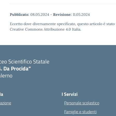
Pubblicato:
08.05.2024
-
Revisione:
11.05.2024
Eccetto dove diversamente specificato, questo articolo è stato 
Creative Commons Attribuzione 4.0 Italia.
ceo Scientifico Statale
. Da Procida”
alerno
Visita la pagina iniziale della scuola
la
I Servizi
azione
Personale scolastico
Famiglie e studenti