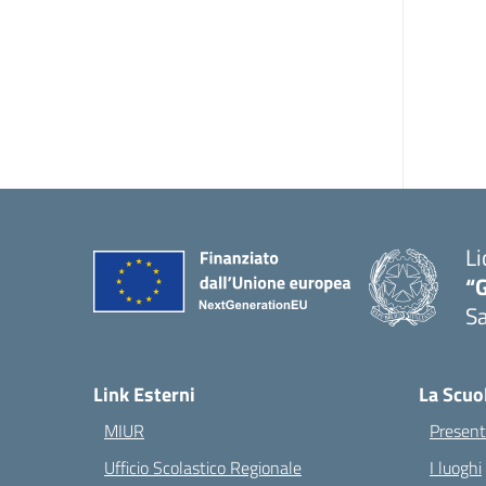
Li
“G
S
— 
Link Esterni
La Scuo
MIUR
Present
Ufficio Scolastico Regionale
I luoghi